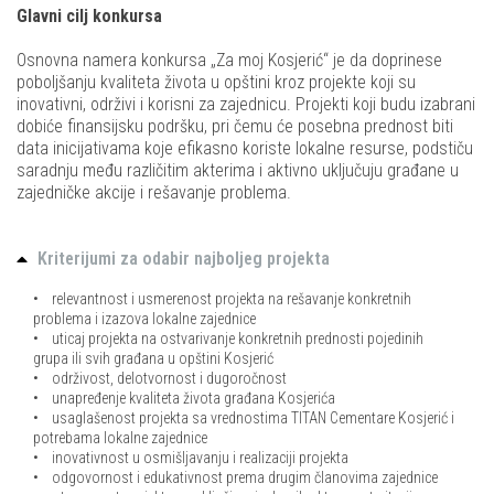
Glavni cilj konkursa
Osnovna namera konkursa „Za moj Kosjerić“ je da doprinese
poboljšanju kvaliteta života u opštini kroz projekte koji su
inovativni, održivi i korisni za zajednicu. Projekti koji budu izabrani
dobiće finansijsku podršku, pri čemu će posebna prednost biti
data inicijativama koje efikasno koriste lokalne resurse, podstiču
saradnju među različitim akterima i aktivno uključuju građane u
zajedničke akcije i rešavanje problema.
Kriterijumi za odabir najboljeg projekta
• relevantnost i usmerenost projekta na rešavanje konkretnih
problema i izazova lokalne zajednice
• uticaj projekta na ostvarivanje konkretnih prednosti pojedinih
grupa ili svih građana u opštini Kosjerić
• održivost, delotvornost i dugoročnost
• unapređenje kvaliteta života građana Kosjerića
• usaglašenost projekta sa vrednostima TITAN Cementare Kosjerić i
potrebama lokalne zajednice
• inovativnost u osmišljavanju i realizaciji projekta
• odgovornost i edukativnost prema drugim članovima zajednice