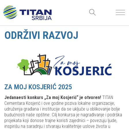
ODRŽIVI RAZVOJ
ZA MOJ KOSJERIĆ 2025
Jedanaesti konkurs „Za moj Kosjerić“ je otvoren!
TITAN
Cementara Kosjerić i ove godine poziva lokalne organizacije,
udruženja građana i institucije da se uključe u oblikovanje bolje
budućnosti naše opštine. Cilj konkursa je nagrađivanje i podrška
projekata koji donose trajne koristi zajednici – povezuju ljude,
inspirišu na saradnju i stvaraju kvalitetnije uslove života u