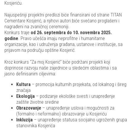
Kosjeriću.
Najuspešniji projektni predlozi biće finansirani od strane TITAN
Cementare Kosjerić, a njihovi autori biće svečano proglašeni i
nagrađeni na zvaničnoj ceremoniji.
Konkurs traje
od 26. septembra do 10. novembra 2025.
godine
. Pravo učešća imaju neprofitne i humanitarne
organizacije, kao i udruženja građana, ustanove i institucije, sa
prijavom na području opštine Kosjerić.
Kroz konkurs “Za moj Kosjerić“ biće podržani projekti koji
doprinose razvoju naše zajednice u sledećim oblastima i sa
jasno definisanim ciljevima:
Kultura
– promocija kulturnih projekata, od lokalnog i šireg
značaja
Ekologija
– podizanje ekološke svesti i unapređenje
zaštite životne sredine
Obrazovanje
– unapređenje uslova i mogućnosti za
(formalno i neformalno) obrazovanje u Kosjeriću
Inkluzija
– unapređenje statusa socijalno ugroženih grupa
stanovnika Kosjerića