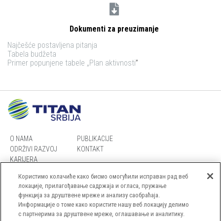
Dokumenti za preuzimanje
Najčešće postavljena pitanja
Tabela budžeta
Primer popunjene tabele „Plan aktivnosti
”
O NAMA
PUBLIKACIJE
ODRŽIVI RAZVOJ
KONTAKT
KARIJERA
Користимо колачиће како бисмо омогућили исправан рад веб
локације, прилагођавање садржаја и огласа, пружање
функција за друштвене мреже и анализу саобраћаја.
Информације о томе како користите нашу веб локацију делимо
MAPA SAJTA
с партнерима за друштвене мреже, оглашавање и аналитику.