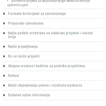
• otvorenost projekta za uključivanje drugih aktera sa teritorije
opštine Kosjerić
Formalni kriterijumi za učestvovanje
Preporuke učesnicima
Način podele sredstava za odabrani projekat i sastav
žirija
Način prijavljivanja
Ko se može prijaviti
Ukupna vrednost budžeta za podršku projektima
Rokovi
Način objavljivanja uslova i rezultata konkursa
Dodatne važne informacije