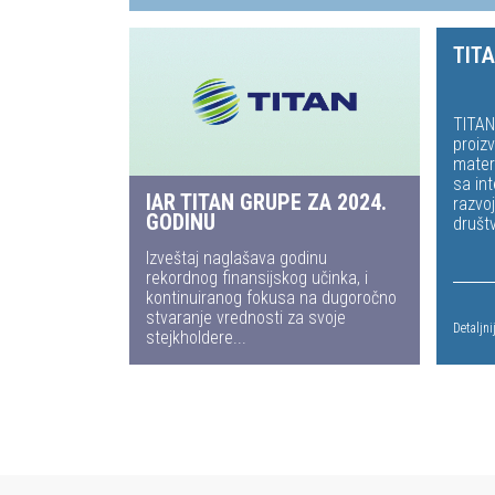
TIT
TITAN
proiz
materi
sa in
IAR TITAN GRUPE ZA 2024.
razvoj
GODINU
društ
Izveštaj naglašava godinu
rekordnog finansijskog učinka, i
kontinuiranog fokusa na dugoročno
stvaranje vrednosti za svoje
Detaljni
stejkholdere...