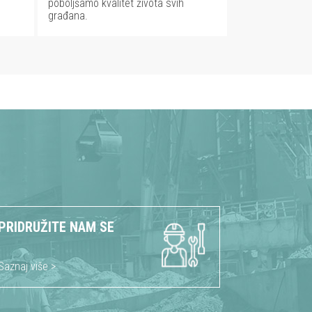
poboljšamo kvalitet života svih
građana.
PRIDRUŽITE NAM SE
Saznaj više >