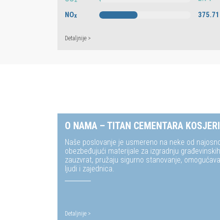
NO
375.71
x
Detaljnije >
O NAMA – TITAN CEMENTARA KOSJER
Naše poslovanje je usmereno na neke od najosnov
obezbeđujući materijale za izgradnju građevinskih 
zauzvrat, pružaju sigurno stanovanje, omogućava
ljudi i zajednica.
Detaljnije >