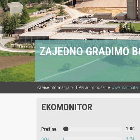
ZAJEDNO GRADIMO B
Detaljnije >
Za više informacija o TITAN Grupi, posetite:
www.titanmater
EKOMONITOR
1.80
Prašina
2.74
SO
2