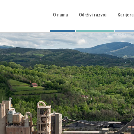
O nama
Održivi razvoj
Karijera