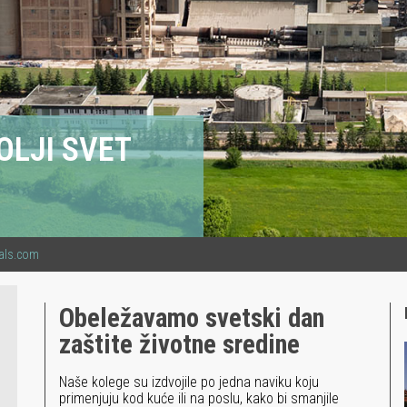
OLJI SVET
ials.com
Obeležavamo svetski dan
zaštite životne sredine
Naše kolege su izdvojile po jedna naviku koju
primenjuju kod kuće ili na poslu, kako bi smanjile