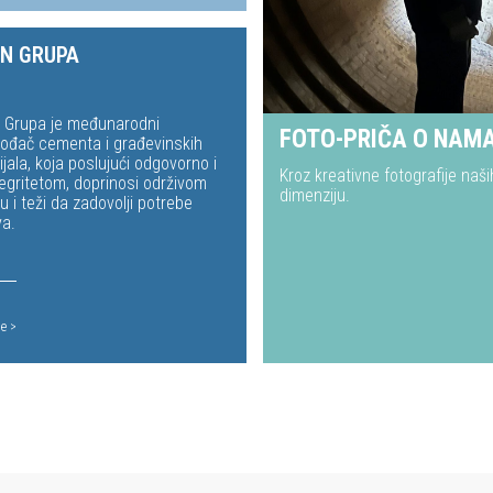
AN GRUPA
 Grupa je međunarodni
FOTO-PRIČA O NAM
vođač cementa i građevinskih
jala, koja poslujući odgovorno i
Kroz kreativne fotografije naš
tegritetom, doprinosi održivom
dimenziju.
u i teži da zadovolji potrebe
va.
je >