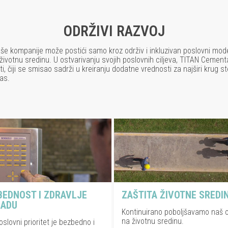
ODRŽIVI RAZVOJ
e kompanije može postići samo kroz održiv i inkluzivan poslovni mode
i životnu sredinu. U ostvarivanju svojih poslovnih ciljeva, TITAN Cement
i, čiji se smisao sadrži u kreiranju dodatne vrednosti za najširi krug s
as.
BEDNOST I ZDRAVLJE
ZAŠTITA ŽIVOTNE SREDI
RADU
Kontinuirano poboljšavamo naš o
na životnu sredinu.
slovni prioritet je bezbedno i