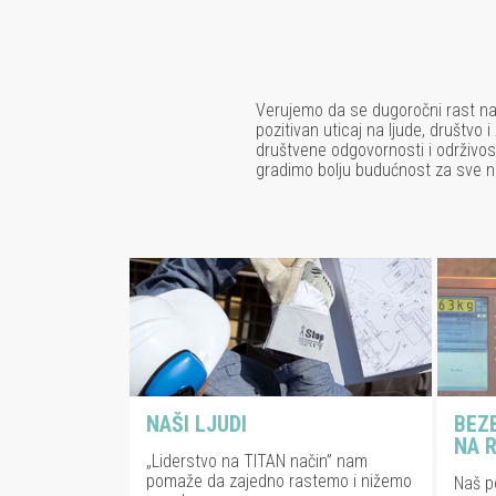
Verujemo da se dugoročni rast naš
pozitivan uticaj na ljude, društvo 
društvene odgovornosti i održivost
gradimo bolju budućnost za sve n
NAŠI LJUDI
BEZ
NA 
„Liderstvo na TITAN način” nam
pomaže da zajedno rastemo i nižemo
Naš po