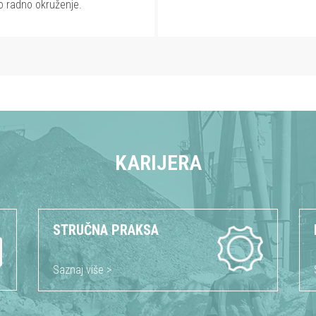
o radno okruženje.
KARIJERA
STRUČNA PRAKSA
Saznaj više >