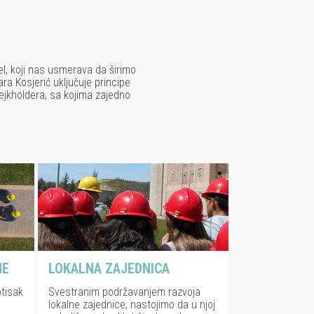
l, koji nas usmerava da širimo
ara Kosjerić uključuje principe
tejkholdera, sa kojima zajedno
NE
LOKALNA ZAJEDNICA
tisak
Svestranim podržavanjem razvoja
lokalne zajednice, nastojimo da u njoj