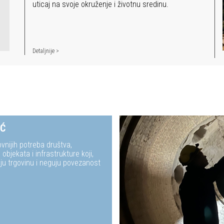
uticaj na svoje okruženje i životnu sredinu.
Detaljnije >
IĆ
nijih potreba društva,
objekata i infrastrukture koji,
ju trgovinu i neguju povezanost