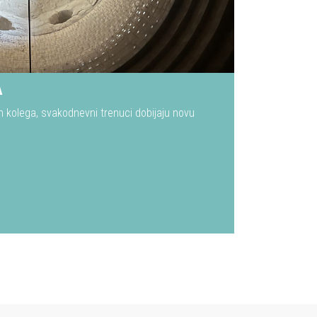
A
ih kolega, svakodnevni trenuci dobijaju novu