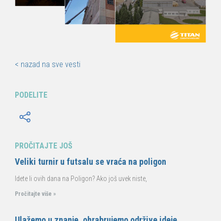
< nazad na sve vesti
PODELITE
PROČITAJTE JOŠ
Veliki turnir u futsalu se vraća na poligon
Idete li ovih dana na Poligon? Ako još uvek niste,
Pročitajte više »
Ulažemo u znanje, ohrabrujemo održive ideje