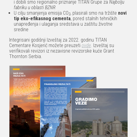
i dobili smo regionalno priznanje TITAN Grupe za
Najbolju
fabriku u oblasti BZNR
U cilju smanjenja emisija CO
, plasirali smo na tržište
novi
2
tip eko-efikasnog cementa
, pored stalnih tehničkih
unapređenja i ulaganja sredstava u zaštitu životne
sredine
Integrisani godišnji Izveštaj za 2022. godinu TITAN
Cementare Kosjerić možete preuzeti
ovde
.
Izveštaj su
verifikovali revizori iz nezavisne revizorske kuće Grant
Thornton Serbia.