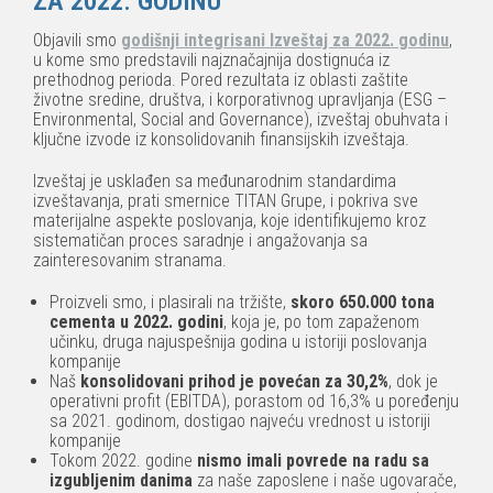
ZA 2022. GODINU
Objavili smo
godišnji integrisani Izveštaj za 2022. godinu
,
u kome smo predstavili najznačajnija dostignuća iz
prethodnog perioda. Pored rezultata iz oblasti zaštite
životne sredine, društva, i korporativnog upravljanja (ESG –
Environmental, Social and Governance), izveštaj obuhvata i
ključne izvode iz konsolidovanih finansijskih izveštaja.
Izveštaj je usklađen sa međunarodnim standardima
izveštavanja, prati smernice TITAN Grupe, i pokriva sve
materijalne aspekte poslovanja, koje identifikujemo kroz
sistematičan proces saradnje i angažovanja sa
zainteresovanim stranama.
Proizveli smo, i plasirali na tržište,
skoro 650.000 tona
cementa u 2022. godini
, koja je, po tom zapaženom
učinku, druga najuspešnija godina u istoriji poslovanja
kompanije
Naš
konsolidovani prihod je povećan za 30,2%
, dok je
operativni profit (EBITDA), porastom od 16,3% u poređenju
sa 2021. godinom, dostigao najveću vrednost u istoriji
kompanije
Tokom 2022. godine
nismo imali povrede na radu sa
izgubljenim danima
za naše zaposlene i naše ugovarače,