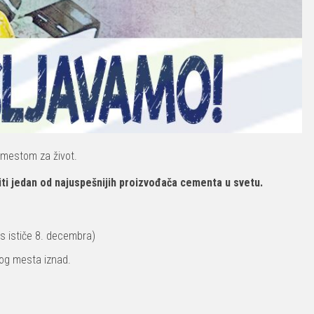
 mestom za život.
iti jedan od najuspešnijih proizvođača cementa u svetu.
s ističe 8. decembra)
dnog mesta iznad.