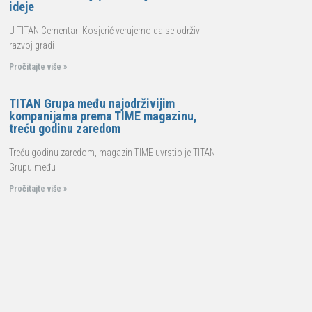
ideje
U TITAN Cementari Kosjerić verujemo da se održiv
razvoj gradi
Pročitajte više »
TITAN Grupa među najodrživijim
kompanijama prema TIME magazinu,
treću godinu zaredom
Treću godinu zaredom, magazin TIME uvrstio je TITAN
Grupu među
Pročitajte više »