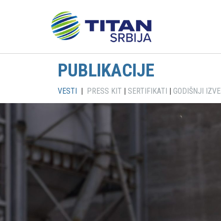
PUBLIKACIJE
VESTI
|
PRESS KIT
|
SERTIFIKATI
|
GODIŠNJI IZVE