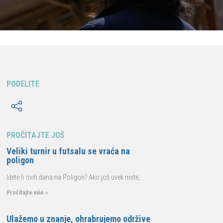
PODELITE
PROČITAJTE JOŠ
Veliki turnir u futsalu se vraća na
poligon
Idete li ovih dana na Poligon? Ako još uvek niste,
Pročitajte više »
Ulažemo u znanje, ohrabrujemo održive