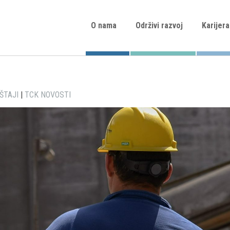
O nama
Održivi razvoj
Karijera
ŠTAJI
|
TCK NOVOSTI