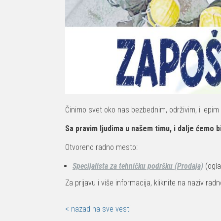
Činimo svet oko nas bezbednim, održivim, i lepim
Sa pravim ljudima u našem timu, i dalje ćemo b
Otvoreno radno mesto:
Specijalista za tehničku podršku (Prodaja)
(ogla
Za prijavu i više informacija, kliknite na naziv ra
< nazad na sve vesti