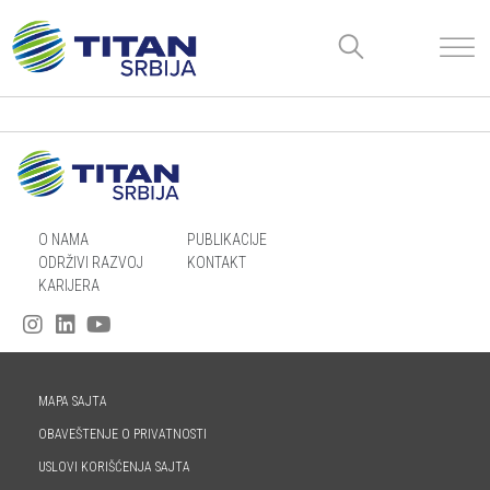
O NAMA
PUBLIKACIJE
ODRŽIVI RAZVOJ
KONTAKT
KARIJERA
MAPA SAJTA
OBAVEŠTENJE O PRIVATNOSTI
USLOVI KORIŠĆENJA SAJTA