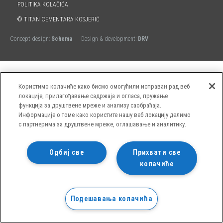
POLITIKA KOLAČIĆA
© TITAN CEMENTARA KOSJERIĆ
Concept design:
Schema
Design & development:
DRV
Користимо колачиће како бисмо омогућили исправан рад веб
локације, прилагођавање садржаја и огласа, пружање
функција за друштвене мреже и анализу саобраћаја.
Информације о томе како користите нашу веб локацију делимо
с партнерима за друштвене мреже, оглашавање и аналитику.
Одбиј све
Прихвати све
колачиће
Подешавања колачића