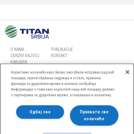
O NAMA
PUBLIKACIJE
ODRŽIVI RAZVOJ
KONTAKT
KARIJERA
Користимо колачиће како бисмо омогућили исправан рад веб
локације, прилагођавање садржаја и огласа, пружање
функција за друштвене мреже и анализу саобраћаја.
Информације о томе како користите нашу веб локацију делимо
MAPA SAJTA
с партнерима за друштвене мреже, оглашавање и аналитику.
OBAVEŠTENJE O PRIVATNOSTI
USLOVI KORIŠĆENJA SAJTA
Одбиј све
Прихвати све
колачиће
POLITIKA KOLAČIĆA
© TITAN CEMENTARA KOSJERIĆ