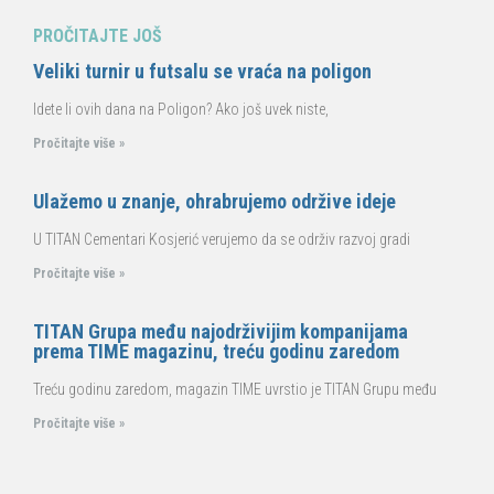
PROČITAJTE JOŠ
Veliki turnir u futsalu se vraća na poligon
Idete li ovih dana na Poligon? Ako još uvek niste,
Pročitajte više »
Ulažemo u znanje, ohrabrujemo održive ideje
U TITAN Cementari Kosjerić verujemo da se održiv razvoj gradi
Pročitajte više »
TITAN Grupa među najodrživijim kompanijama
prema TIME magazinu, treću godinu zaredom
Treću godinu zaredom, magazin TIME uvrstio je TITAN Grupu među
Pročitajte više »