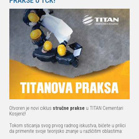
PRAKSE U TCK!
Otvoren je novi ciklus
stručne prakse
u TITAN Cementari
Kosjerić!
Tokom sticanja svog prvog radnog iskustva, bićete u prilici
da primenite svoje teorijsko znanje u različitim oblastima: