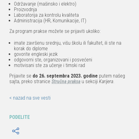
Održavanje (mašinsko i elektro)
Proizvodnja
Laboratorija za kontrolu kvaliteta
Administracija (HR, Komunikacije, IT)
Za program prakse možete se prijaviti ukoliko:
imate završenu srednju, višu školu ili fakultet, ili ste na
korak do diplome
govorite engleski jezik
odgovorni ste, organizovani i posvećeni
motivisani ste za učenje i timski rad
Prijavite se
do 26. septembra 2023. godine
putem našeg
sajta, preko stranice
Stručna praksa
u sekciji
Karijera
.
< nazad na sve vesti
PODELITE