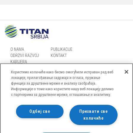
O NAMA
PUBLIKACIJE
ODRŽIVI RAZVOJ
KONTAKT
KARIJERA
Користимо колачиће како бисмо омогућили исправан рад веб
локације, прилагођавање садржаја и огласа, пружање
функција за друштвене мреже и анализу саобраћаја.
Информације о томе како користите нашу веб локацију делимо
MAPA SAJTA
с партнерима за друштвене мреже, оглашавање и аналитику.
OBAVEŠTENJE O PRIVATNOSTI
USLOVI KORIŠĆENJA SAJTA
Одбиј све
Прихвати све
колачиће
POLITIKA KOLAČIĆA
© TITAN CEMENTARA KOSJERIĆ