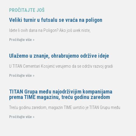
PROČITAJTE JOŠ
Veliki turnir u futsalu se vraća na poligon
Idete li ovih dana na Poligon? Ako još uvek niste,
Pročitajte više »
Ulažemo u znanje, ohrabrujemo održive ideje
U TITAN Cementari Kosjerić verujemo da se održiv razvoj gradi
Pročitajte više »
TITAN Grupa među najodrživijim kompanijama
prema TIME magazinu, treću godinu zaredom
Treću godinu zaredom, magazin TIME uvrstio je TITAN Grupu među
Pročitajte više »