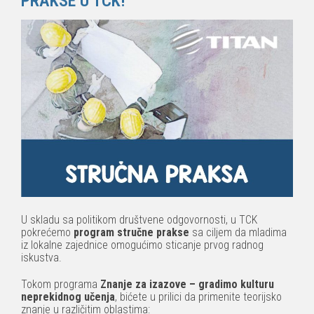
PRAKSE U TCK!
U skladu sa politikom društvene odgovornosti, u TCK
pokrećemo
program stručne prakse
sa ciljem da mladima
iz lokalne zajednice omogućimo sticanje prvog radnog
iskustva.
Tokom programa
Znanje za izazove – gradimo kulturu
neprekidnog učenja
, bićete u prilici da primenite teorijsko
znanje u različitim oblastima: