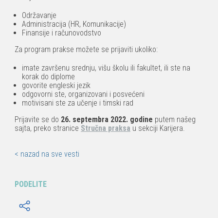
Održavanje
Administracija (HR, Komunikacije)
Finansije i računovodstvo
Za program prakse možete se prijaviti ukoliko:
imate završenu srednju, višu školu ili fakultet, ili ste na
korak do diplome
govorite engleski jezik
odgovorni ste, organizovani i posvećeni
motivisani ste za učenje i timski rad
Prijavite se do
26. septembra 2022. godine
putem našeg
sajta, preko stranice
Stručna praksa
u sekciji Karijera.
< nazad na sve vesti
PODELITE