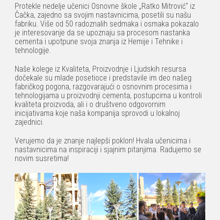
Protekle nedelje učenici Osnovne škole „Ratko Mitrović“ iz
Čačka, zajedno sa svojim nastavnicima, posetili su našu
fabriku. Više od 50 radoznalih sedmaka i osmaka pokazalo
je interesovanje da se upoznaju sa procesom nastanka
cementa i upotpune svoja znanja iz Hemije i Tehnike i
tehnologije.
Naše kolege iz Kvaliteta, Proizvodnje i Ljudskih resursa
dočekale su mlade posetioce i predstavile im deo našeg
fabričkog pogona, razgovarajući o osnovnim procesima i
tehnologijama u proizvodnji cementa, postupcima u kontroli
kvaliteta proizvoda, ali i o društveno odgovornim
inicijativama koje naša kompanija sprovodi u lokalnoj
zajednici.
Verujemo da je znanje najlepši poklon! Hvala učenicima i
nastavnicima na inspiraciji i sjajnim pitanjima. Radujemo se
novim susretima!