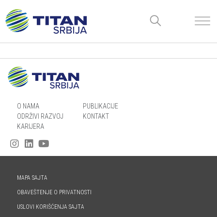
O NAMA
PUBLIKACIJE
ODRŽIVI RAZVOJ
KONTAKT
KARIJERA
MAPA SAJTA
OBAVEŠTENJE O PRIVATNOSTI
USLOVI KORIŠĆENJA SAJTA