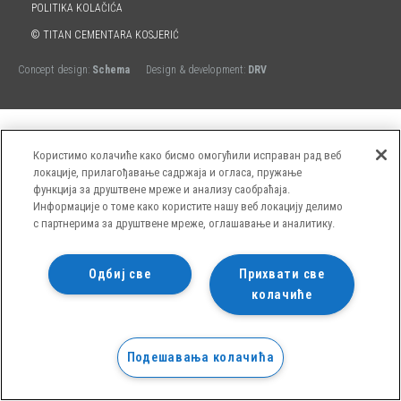
POLITIKA KOLAČIĆA
© TITAN CEMENTARA KOSJERIĆ
Concept design:
Schema
Design & development:
DRV
Користимо колачиће како бисмо омогућили исправан рад веб
локације, прилагођавање садржаја и огласа, пружање
функција за друштвене мреже и анализу саобраћаја.
Информације о томе како користите нашу веб локацију делимо
с партнерима за друштвене мреже, оглашавање и аналитику.
Одбиј све
Прихвати све
колачиће
Подешавања колачића