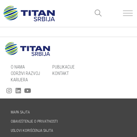
O NAMA
PUBLIKACIJE
ODRŽIVI RAZVOJ
KONTAKT
KARIJERA
MAPA SAJTA
OBAVEŠTENJE O PRIVATNOSTI
USLOVI KORIŠĆENJA SAJTA