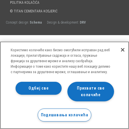
POLITIKA KOLAČIĆA
© TITAN CEMENTARA KOSJERIĆ
Concept design:
Schema
Design & development:
DRV
Користимо колачиће како бисмо омогућили исправан рад веб
локације, прилагођавање садржаја и огласа, пружање
функција за друштвене мреже и анализу саобраћаја.
Информације о томе како користите нашу веб локацију делимо
с партнерима за друштвене мреже, оглашавање и аналитику.
Одбиј све
Прихвати све
колачиће
Подешавања колачића