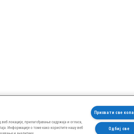
Прихвати све кол
веб локације, прилагођавање садржаја и огласа,
аја. Информације о томе како користите нашу веб
Одбиј све
ашавање и аналитику.