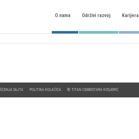
O nama
Održivi razvoj
Karijera
IŠĆENJA SAJTA
POLITIKA KOLAČIĆA
© TITAN CEMENTARA KOSJERIĆ