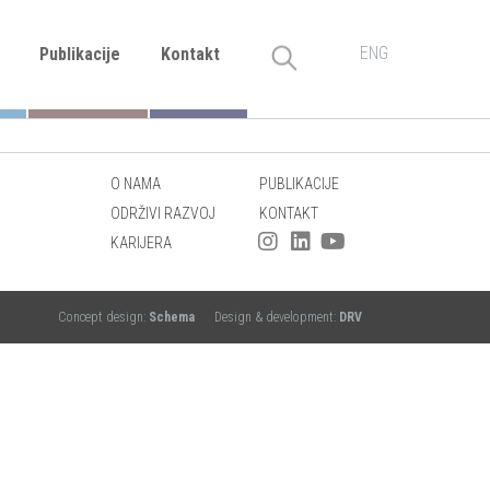
ENG
Publikacije
Kontakt
O NAMA
PUBLIKACIJE
ODRŽIVI RAZVOJ
KONTAKT
KARIJERA
Concept design:
Schema
Design & development:
DRV