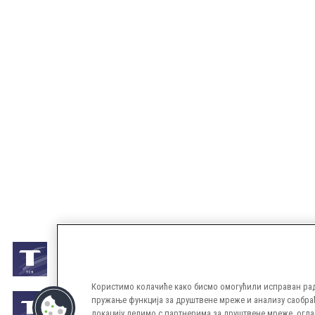
Користимо колачиће како бисмо омогућили исправан рад 
пружање функција за друштвене мреже и анализу саобраћ
локацију делимо с партнерима за друштвене мреже, огл